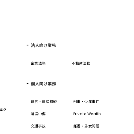
法人向け業務
企業法務
不動産法務
個人向け業務
誓
遺言・遺産相続
刑事・少年事件
組み
誹謗中傷
Private Wealth
交通事故
離婚・男女問題