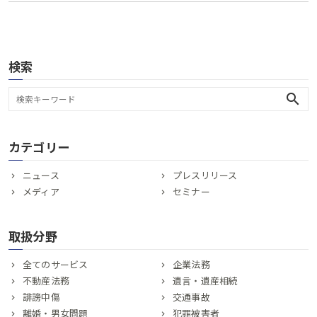
検索
search
カテゴリー
ニュース
プレスリリース
メディア
セミナー
取扱分野
全てのサービス
企業法務
不動産法務
遺言・遺産相続
誹謗中傷
交通事故
離婚・男女問題
犯罪被害者