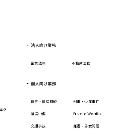
法人向け業務
企業法務
不動産法務
個人向け業務
誓
遺言・遺産相続
刑事・少年事件
組み
誹謗中傷
Private Wealth
交通事故
離婚・男女問題