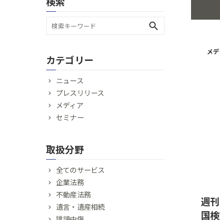
検索
search
メデ
カテゴリー
ニュース
プレスリリース
メディア
セミナー
取扱分野
全てのサービス
企業法務
不動産法務
週刊
遺言・遺産相続
国検
誹謗中傷