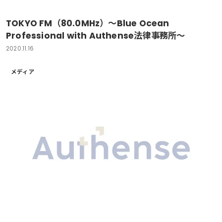
TOKYO FM（80.0MHz）～Blue Ocean
Professional with Authense法律事務所～
2020.11.16
メディア