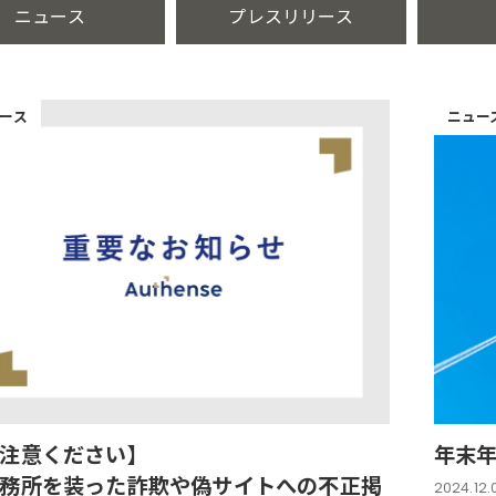
ニュース
プレスリリース
ース
ニュー
注意ください】
年末
務所を装った詐欺や偽サイトへの不正掲
2024.12.