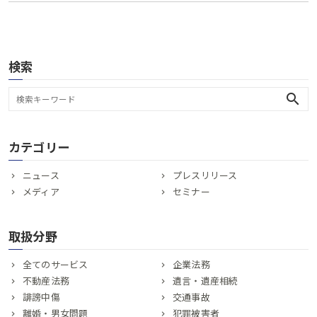
検索
search
カテゴリー
ニュース
プレスリリース
メディア
セミナー
取扱分野
全てのサービス
企業法務
不動産法務
遺言・遺産相続
誹謗中傷
交通事故
離婚・男女問題
犯罪被害者