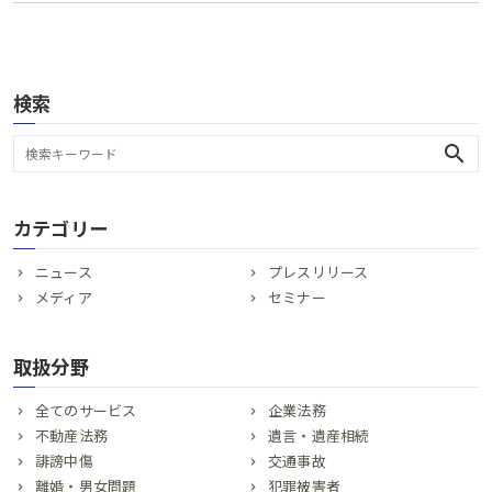
検索
search
カテゴリー
ニュース
プレスリリース
メディア
セミナー
取扱分野
全てのサービス
企業法務
不動産法務
遺言・遺産相続
誹謗中傷
交通事故
離婚・男女問題
犯罪被害者