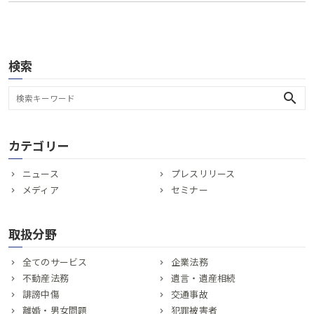
検索
search
カテゴリー
ニュース
プレスリリース
メディア
セミナー
取扱分野
全てのサービス
企業法務
不動産法務
遺言・遺産相続
誹謗中傷
交通事故
離婚・男女問題
犯罪被害者