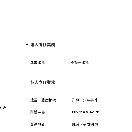
法人向け業務
企業法務
不動産法務
個人向け業務
誓
遺言・遺産相続
刑事・少年事件
組み
誹謗中傷
Private Wealth
交通事故
離婚・男女問題