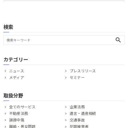
検索
search
カテゴリー
ニュース
プレスリリース
メディア
セミナー
取扱分野
全てのサービス
企業法務
不動産法務
遺言・遺産相続
誹謗中傷
交通事故
離婚・男女問題
犯罪被害者