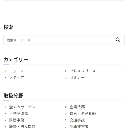
検索
search
カテゴリー
ニュース
プレスリリース
メディア
セミナー
取扱分野
全てのサービス
企業法務
不動産法務
遺言・遺産相続
誹謗中傷
交通事故
離婚・男女問題
犯罪被害者