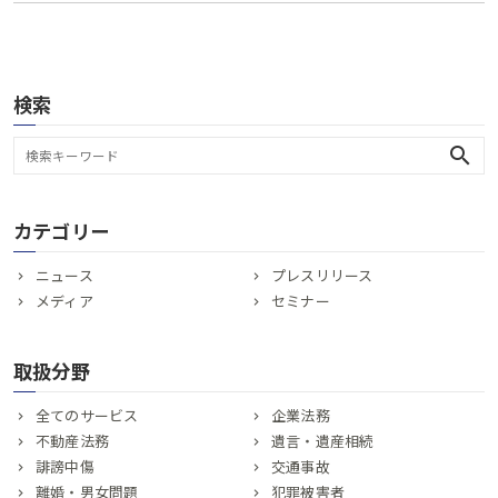
検索
search
カテゴリー
ニュース
プレスリリース
メディア
セミナー
取扱分野
全てのサービス
企業法務
不動産法務
遺言・遺産相続
誹謗中傷
交通事故
離婚・男女問題
犯罪被害者