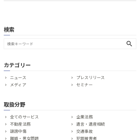
検索
search
カテゴリー
ニュース
プレスリリース
メディア
セミナー
取扱分野
全てのサービス
企業法務
不動産法務
遺言・遺産相続
誹謗中傷
交通事故
離婚・男女問題
犯罪被害者