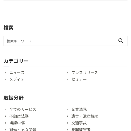
検索
search
カテゴリー
ニュース
プレスリリース
メディア
セミナー
取扱分野
全てのサービス
企業法務
不動産法務
遺言・遺産相続
誹謗中傷
交通事故
離婚・男女問題
犯罪被害者