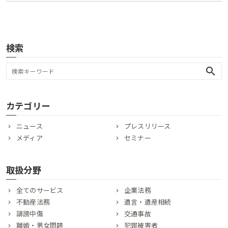
検索
search
カテゴリー
ニュース
プレスリリース
メディア
セミナー
取扱分野
全てのサービス
企業法務
不動産法務
遺言・遺産相続
誹謗中傷
交通事故
離婚・男女問題
犯罪被害者