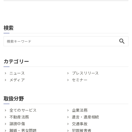
検索
search
カテゴリー
ニュース
プレスリリース
メディア
セミナー
取扱分野
全てのサービス
企業法務
不動産法務
遺言・遺産相続
誹謗中傷
交通事故
離婚・男女問題
犯罪被害者