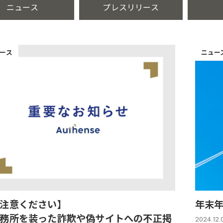
ニュース
プレスリリース
ース
ニュー
注意ください】
年末
務所を装った詐欺や偽サイトへの不正掲
2024.12.