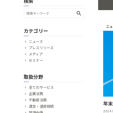
検索
search
ニュ
カテゴリー
ニュース
プレスリリース
メディア
セミナー
取扱分野
全てのサービス
企業法務
不動産法務
年末
遺言・遺産相続
2024.
誹謗中傷