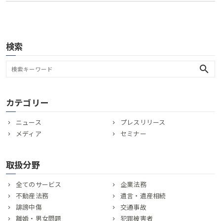
検索
search
カテゴリー
ニュース
プレスリリース
メディア
セミナー
取扱分野
全てのサービス
企業法務
不動産法務
遺言・遺産相続
誹謗中傷
交通事故
離婚・男女問題
犯罪被害者