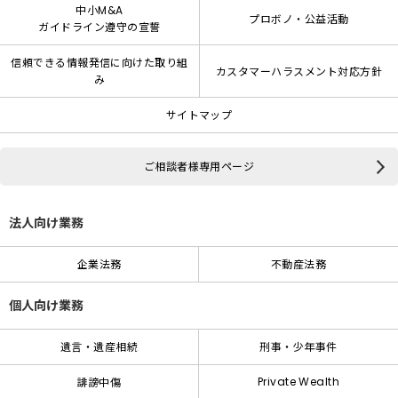
中小M&A
プロボノ・公益活動
ガイドライン遵守の宣誓
信頼できる情報発信に向けた取り組
カスタマーハラスメント対応方針
み
サイトマップ
ご相談者様専用ページ
法人向け業務
企業法務
不動産法務
個人向け業務
遺言・遺産相続
刑事・少年事件
Private Wealth
誹謗中傷