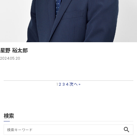
星野 裕太郎
2024.05.20
1
2
3
4
次へ »
検索
search