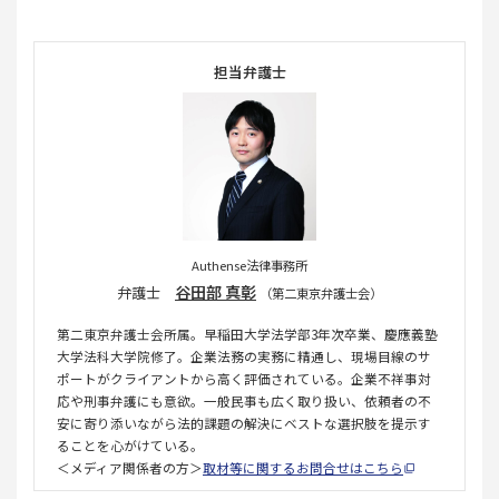
担当弁護士
Authense法律事務所
谷田部 真彰
弁護士
（第二東京弁護士会）
第二東京弁護士会所属。早稲田大学法学部3年次卒業、慶應義塾
大学法科大学院修了。企業法務の実務に精通し、現場目線のサ
ポートがクライアントから高く評価されている。企業不祥事対
応や刑事弁護にも意欲。一般民事も広く取り扱い、依頼者の不
安に寄り添いながら法的課題の解決にベストな選択肢を提示す
ることを心がけている。
＜メディア関係者の方＞
取材等に関するお問合せはこちら