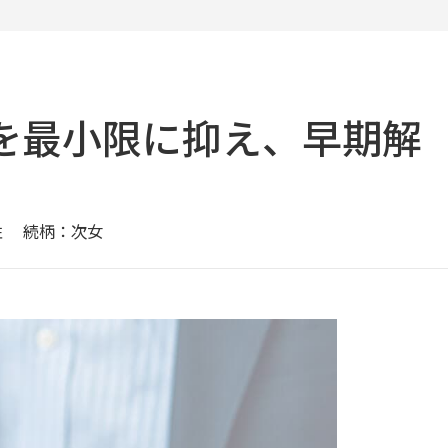
を最小限に抑え、早期解
性
続柄：次女