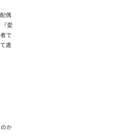
、配偶
、「愛
偶者で
して遺
るのか