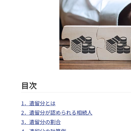
目次
1．遺留分とは
2．遺留分が認められる相続人
3．遺留分の割合
4．遺留分の計算例