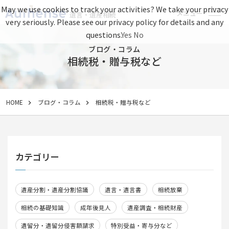
May we use cookies to track your activities? We take your privacy
メニュー
遺言・遺産相続
very seriously. Please see our privacy policy for details and any
questions.
Yes
No
ブログ・コラム
相続税・贈与税など
HOME
ブログ・コラム
相続税・贈与税など
カテゴリー
遺産分割・遺産分割協議
遺言・遺言書
相続放棄
相続の基礎知識
成年後見人
遺産調査・相続財産
遺留分・遺留分侵害額請求
特別受益・寄与分など