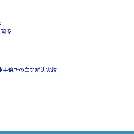
係
い関係
ス
法律事務所の主な解決実績
問