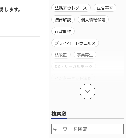
法務アウトソース
広告審査
説します。
法律解説
個人情報保護
行政事件
プライベートウェルス
法改正
事業再生
DX・リーガルテック
インターネット法務
独禁法・競争法
成長段階に応じたサポート
検索窓
コーポレート・コーポレートガバ
ナンス
エンターテイメント・スポーツ法
務