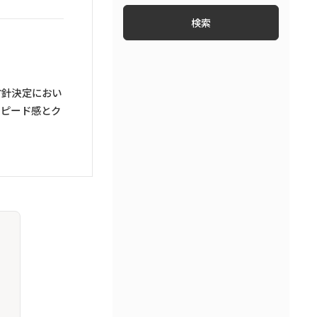
ファイナンス・フィンテック
知財・特許
労働問題・労務トラブル
コンプライアンス
方針決定におい
スピード感とク
ベンチャー法務