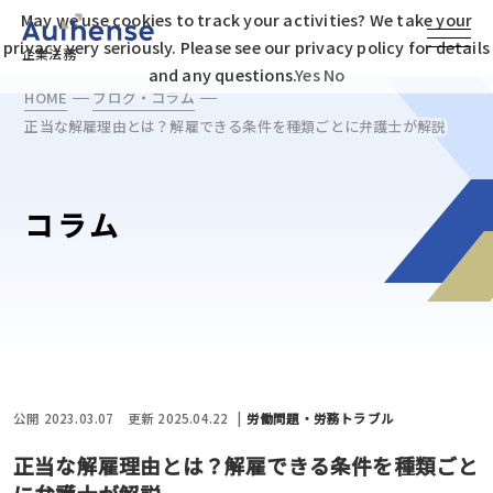
May we use cookies to track your activities? We take your
privacy very seriously. Please see our privacy policy for details
企業法務
and any questions.
Yes
No
HOME
ブログ・コラム
正当な解雇理由とは？解雇できる条件を種類ごとに弁護士が解説
コラム
公開 2023.03.07
更新 2025.04.22
労働問題・労務トラブル
正当な解雇理由とは？解雇できる条件を種類ごと