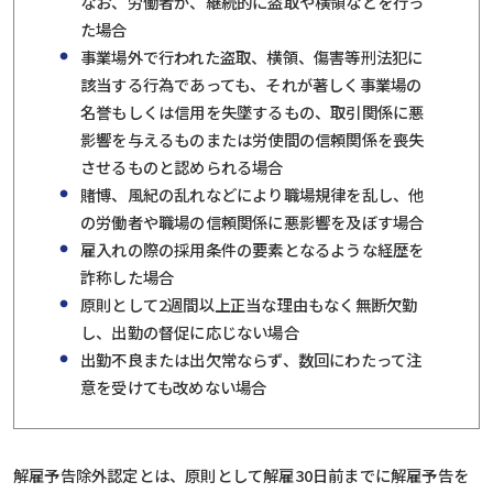
なお、労働者が、継続的に盗取や横領などを行っ
た場合
事業場外で行われた盗取、横領、傷害等刑法犯に
該当する行為であっても、それが著しく事業場の
名誉もしくは信用を失墜するもの、取引関係に悪
影響を与えるものまたは労使間の信頼関係を喪失
させるものと認められる場合
賭博、風紀の乱れなどにより職場規律を乱し、他
の労働者や職場の信頼関係に悪影響を及ぼす場合
雇入れの際の採用条件の要素となるような経歴を
詐称した場合
原則として2週間以上正当な理由もなく無断欠勤
し、出勤の督促に応じない場合
出勤不良または出欠常ならず、数回にわたって注
意を受けても改めない場合
解雇予告除外認定とは、原則として解雇30日前までに解雇予告を