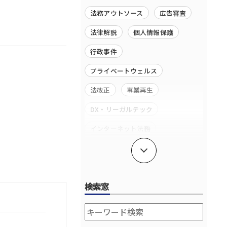
法務アウトソース
広告審査
法律解説
個人情報保護
行政事件
プライベートウェルス
法改正
事業再生
DX・リーガルテック
インターネット法務
独禁法・競争法
成長段階に応じたサポート
検索窓
コーポレート・コーポレートガバ
ナンス
エンターテイメント・スポーツ法
務