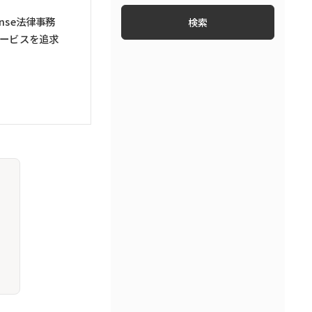
ファイナンス・フィンテック
nse法律事務
知財・特許
ービスを追求
労働問題・労務トラブル
コンプライアンス
ベンチャー法務