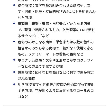
結合商標：文字を複数組み合わせた商標や、文
字・図形・記号・立体的形状の2つ以上を組み合わ
せた商標
音商標：音楽・音声・自然音などからなる商標
で、聴覚で認識されるもの。久光製薬のCMで流れ
るサウンドロゴなど
色彩のみからなる商標：単色または複数の色彩の
組合せのみからなる商標で、輪郭なく使用できる
もの。ファミリーマートの看板の色彩など
ホログラム商標：文字や図形などがホログラフィ
ーなどの方法で変化する商標
位置商標：図形などを商品などに付す位置が特定
される商標
動き商標 文字や図形等が時間の経過に伴って変化
する商標。花が開くように展開するワコールのロ
ゴなど