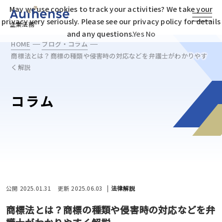
May we use cookies to track your activities? We take your
privacy very seriously. Please see our privacy policy for details
企業法務
and any questions.
Yes
No
HOME
ブログ・コラム
商標法とは？商標の種類や侵害時の対応などを弁護士がわかりやす
く解説
コラム
公開 2025.01.31
更新 2025.06.03
法律解説
商標法とは？商標の種類や侵害時の対応などを弁