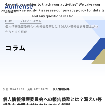
May we use cookies to track your activities? We take your
privacy very seriously. Please see our privacy policy for details
企業法務
and any questions.
Yes
No
HOME
ブログ・コラム
個人情報保護委員会への報告義務とは？漏えい等報告を弁護士がわ
かりやすく解説
コラム
公開 2024.11.08
更新 2025.04.22
個人情報保護
個人情報保護委員会への報告義務とは？漏えい等