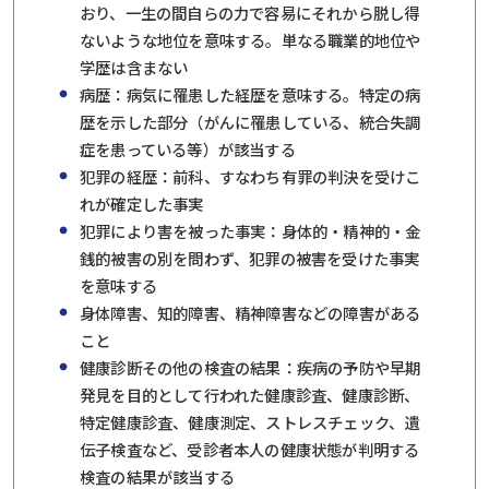
おり、一生の間自らの力で容易にそれから脱し得
ないような地位を意味する。単なる職業的地位や
学歴は含まない
病歴：病気に罹患した経歴を意味する。特定の病
歴を示した部分（がんに罹患している、統合失調
症を患っている等）が該当する
犯罪の経歴：前科、すなわち有罪の判決を受けこ
れが確定した事実
犯罪により害を被った事実：身体的・精神的・金
銭的被害の別を問わず、犯罪の被害を受けた事実
を意味する
身体障害、知的障害、精神障害などの障害がある
こと
健康診断その他の検査の結果：疾病の予防や早期
発見を目的として行われた健康診査、健康診断、
特定健康診査、健康測定、ストレスチェック、遺
伝子検査など、受診者本人の健康状態が判明する
検査の結果が該当する