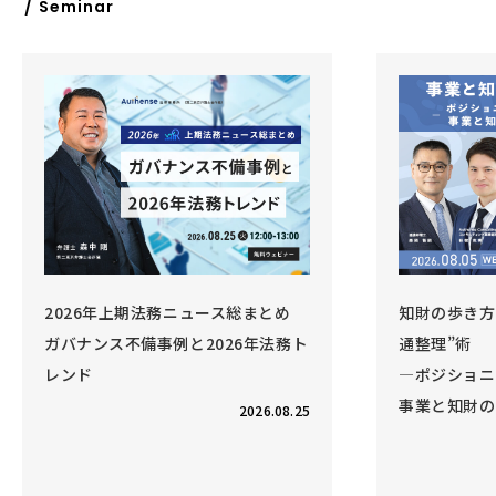
/ Seminar
総まとめ
知財の歩き方 Vol.6 事業と知財の“交
6年法務ト
通整理”術
―ポジショニング戦略を強化する、
事業と知財のコラボレーション―
2026.08.25
開催終了
2026.08.05