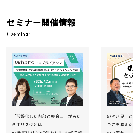
セミナー開催情報
/ Seminar
「形骸化した内部通報窓口」がもた
のぞき見！と
らすリスクとは
今こそ考えた
～ 改正法対応と"使われる"内部通報
BCP策定