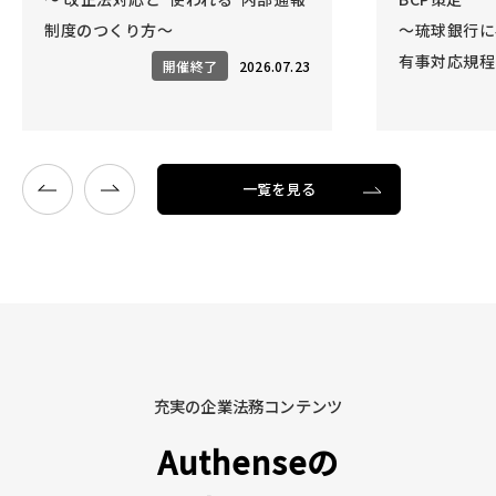
制度のつくり方～
～琉球銀行に
有事対応規程
開催終了
2026.07.23
一覧を見る
充実の企業法務コンテンツ
Authenseの