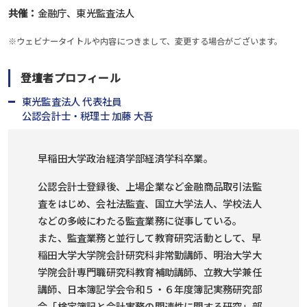
共催：
金融庁、東光監査法人
※ウェビナータイトルや内容につきまして、変更する場合がございます。
登壇者プロフィール
東光監査法人 代表社員
公認会計士・税理士 加藤 大吾
早稲田大学政治経済学部経済学科卒業。
公認会計士登録後、上場企業など金融商品取引法監
査をはじめ、会社法監査、国立大学法人、学校法人
などの多岐にわたる監査業務に従事している。
また、監査業務と並行して教育研究活動として、早
稲田大学大学院会計研究科非常勤講師、明治大学大
学院会計専門職研究科教育補助講師、立教大学兼任
講師、日本簿記学会令和５・６年度簿記実務研究部
会「検定簿記と会計実務の関連性に関する研究」部