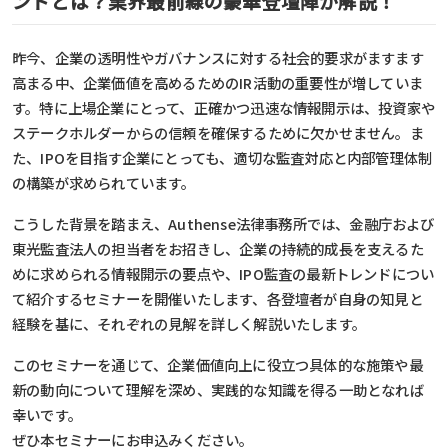
ンドとは？業界最前線の豪華登壇陣が解説！
昨今、企業の透明性やガバナンスに対する社会的要求がますます
高まる中、企業価値を高めるためのIR活動の重要性が増していま
す。特に上場企業にとって、正確かつ迅速な情報開示は、投資家や
ステークホルダーからの信頼を確保するために欠かせません。ま
た、IPOを目指す企業にとっても、適切な監査対応と内部管理体制
の構築が求められています。
こうした背景を踏まえ、Authense法律事務所では、金融庁および
東光監査法人の担当者をお招きし、企業の持続的成長を支えるた
めに求められる情報開示の要点や、IPO監査の最新トレンドについ
て紹介するセミナーを開催いたします、各登壇者が自身の知見と
経験を基に、それぞれの見解を詳しく解説いたします。
このセミナーを通じて、企業価値向上に役立つ具体的な施策や最
新の動向について理解を深め、実践的な知識を得る一助となれば
幸いです。
ぜひ本セミナーにお申込みください。