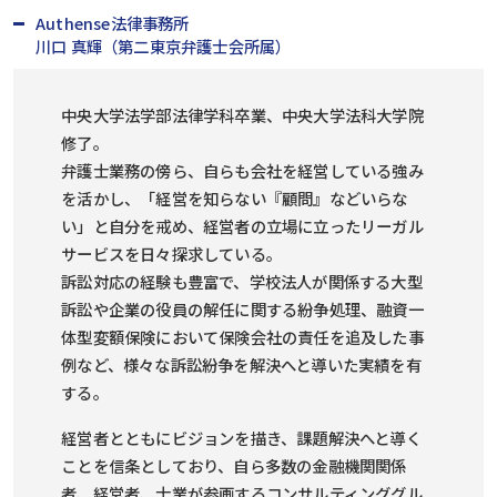
Authense法律事務所
川口 真輝（第二東京弁護士会所属）
中央大学法学部法律学科卒業、中央大学法科大学院
修了。
弁護士業務の傍ら、自らも会社を経営している強み
を活かし、「経営を知らない『顧問』などいらな
い」と自分を戒め、経営者の立場に立ったリーガル
サービスを日々探求している。
訴訟対応の経験も豊富で、学校法人が関係する大型
訴訟や企業の役員の解任に関する紛争処理、融資一
体型変額保険において保険会社の責任を追及した事
例など、様々な訴訟紛争を解決へと導いた実績を有
する。
経営者とともにビジョンを描き、課題解決へと導く
ことを信条としており、自ら多数の金融機関関係
者、経営者、士業が参画するコンサルティンググル