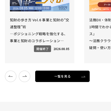
“交
法務DX・体制改善のリソースに
「効
1時間でわかる「法務アウトソー
～ど
、
ス」
界を
～法務クラウド導入実績・よくある
疑問・使い方～
.05
開催終了
2026.08.04
一覧を見る