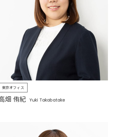
東京オフィス
高畑 侑紀
Yuki Takabatake