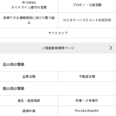
中小M&A
プロボノ・公益活動
ガイドライン遵守の宣誓
信頼できる情報発信に向けた取り組
カスタマーハラスメント対応方針
み
サイトマップ
ご相談者様専用ページ
法人向け業務
企業法務
不動産法務
個人向け業務
遺言・遺産相続
刑事・少年事件
Private Wealth
誹謗中傷