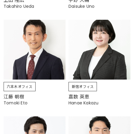
上田 隆広
宇野 大輔
Takahiro Ueda
Daisuke Uno
六本木オフィス
新宿オフィス
江藤 朝樹
嘉数 英恵
Tomoki Eto
Hanae Kakazu