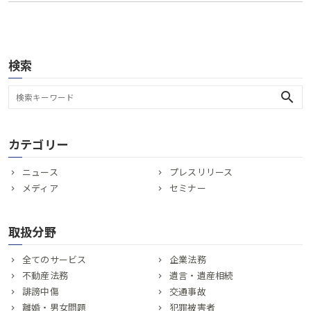
検索
search
カテゴリー
ニュース
プレスリリース
メディア
セミナー
取扱分野
全てのサービス
企業法務
不動産法務
遺言・遺産相続
誹謗中傷
交通事故
離婚・男女問題
犯罪被害者