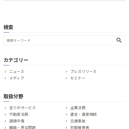
検索
search
カテゴリー
ニュース
プレスリリース
メディア
セミナー
取扱分野
全てのサービス
企業法務
不動産法務
遺言・遺産相続
誹謗中傷
交通事故
離婚・男女問題
犯罪被害者