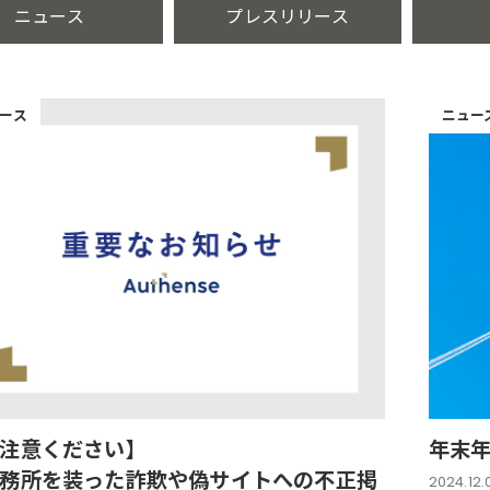
ニュース
プレスリリース
ース
ニュー
注意ください】
年末
務所を装った詐欺や偽サイトへの不正掲
2024.12.