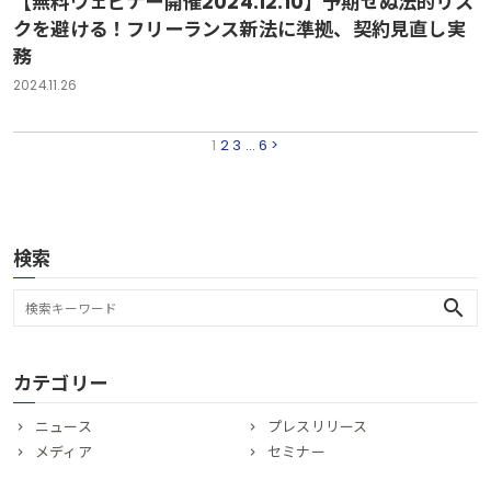
【無料ウェビナー開催2024.12.10】予期せぬ法的リス
クを避ける！フリーランス新法に準拠、契約見直し実
務
2024.11.26
1
2
3
…
6
>
検索
search
カテゴリー
ニュース
プレスリリース
メディア
セミナー