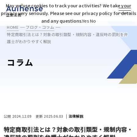
May we use cookies to track your activities? We take your
privacy very seriously. Please see our privacy policy for details
企業法務
and any questions.
Yes
No
HOME
ブログ・コラム
特定商取引法とは？対象の取引類型・規制内容・違反時の罰則を弁
護士がわかりやすく解説
コラム
公開 2024.12.09
更新 2025.06.03
法律解説
特定商取引法とは？対象の取引類型・規制内容・