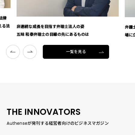
法律
える法
非連続な成長を目指す弁理士法人の姿
弁護
五味 和泰弁理士の目線の先にあるものは
場に
一覧を見る
THE INNOVATORS
Authenseが発刊する経営者向けのビジネスマガジン