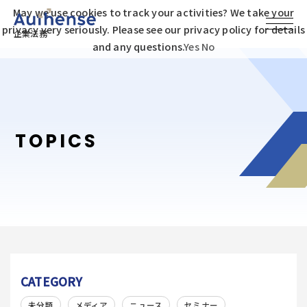
May we use cookies to track your activities? We take your
privacy very seriously. Please see our privacy policy for details
企業法務
and any questions.
Yes
No
TOPICS
CATEGORY
未分類
メディア
ニュース
セミナー