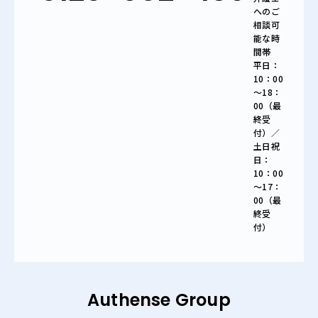
へのご
相談可
能な時
間帯
平日：
10：00
～18：
00（最
終受
付）／
土日祝
日：
10：00
～17：
00（最
終受
付）
Authense Group