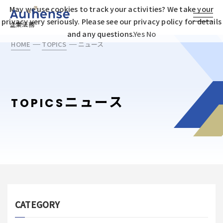
May we use cookies to track your activities? We take your
privacy very seriously. Please see our privacy policy for details
企業法務
and any questions.
Yes
No
HOME
TOPICS
ニュース
ニュース
TOPICS
CATEGORY