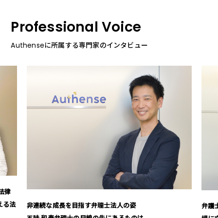
Professional Voice
Authenseに所属する専門家のインタビュー
法律
える法
非連続な成長を目指す弁理士法人の姿
弁護
五味 和泰弁理士の目線の先にあるものは