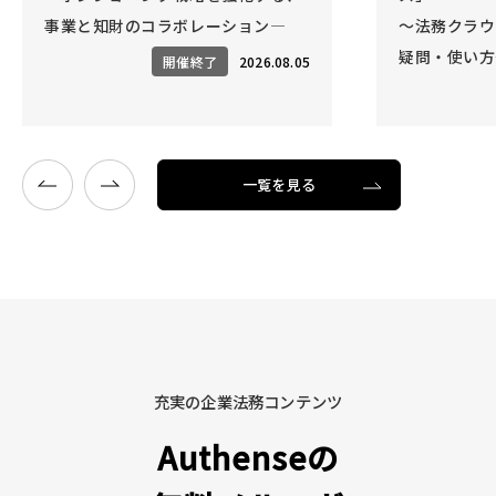
事業と知財のコラボレーション―
～法務クラウ
疑問・使い方
開催終了
2026.08.05
一覧を見る
充実の企業法務コンテンツ
Authenseの