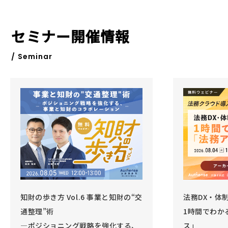
セミナー開催情報
/ Seminar
知財の歩き方 Vol.6 事業と知財の“交
法務DX・体
通整理”術
1時間でわか
―ポジショニング戦略を強化する、
ス」