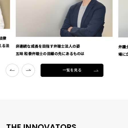
法律
える法
非連続な成長を目指す弁理士法人の姿
弁護
五味 和泰弁理士の目線の先にあるものは
場に
一覧を見る
THE INNOVATORS