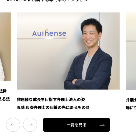
法律
える法
非連続な成長を目指す弁理士法人の姿
弁護
五味 和泰弁理士の目線の先にあるものは
場に
一覧を見る