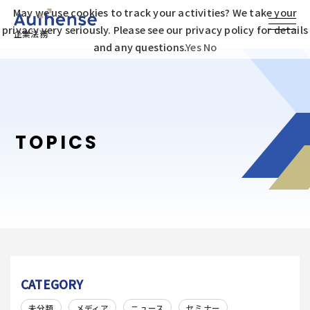
May we use cookies to track your activities? We take your
privacy very seriously. Please see our privacy policy for details
企業法務
and any questions.
Yes
No
TOPICS
CATEGORY
未分類
メディア
ニュース
セミナー