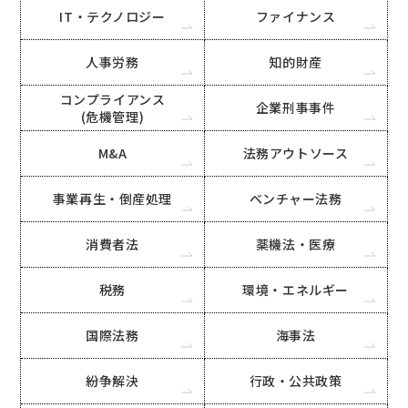
IT・テクノロジー
ファイナンス
人事労務
知的財産
コンプライアンス
企業刑事事件
(危機管理)
M&A
法務アウトソース
事業再生・倒産処理
ベンチャー法務
消費者法
薬機法・医療
税務
環境・エネルギー
国際法務
海事法
紛争解決
行政・公共政策