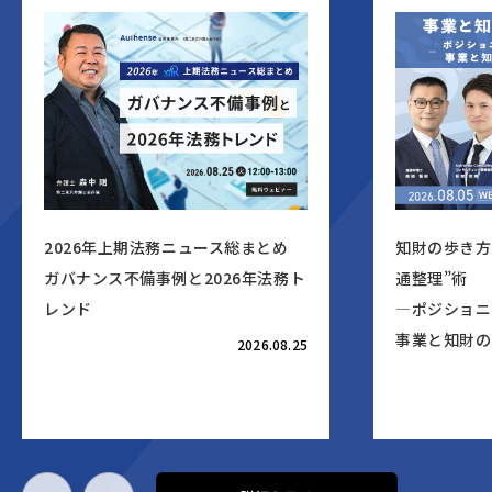
2026年上期法務ニュース総まとめ
知財の歩き方 
ガバナンス不備事例と2026年法務ト
通整理”術
レンド
―ポジショニ
事業と知財の
2026.08.25