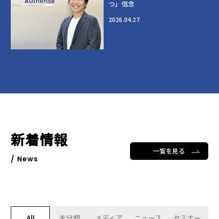
つ」信念
2026.04.27
新着情報
一覧を見る
/ News
All
未分類
メディア
ニュース
セミナー
プ