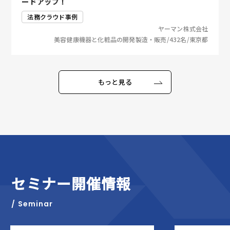
ードアップ！
法務クラウド事例
業
ヤーマン株式会社
都
美容健康機器と化粧品の開発製造・販売/432名/東京都
もっと見る
セミナー開催情報
/ Seminar