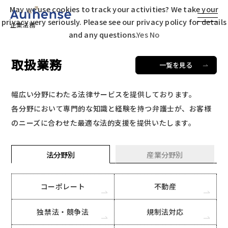
May we use cookies to track your activities? We take your
privacy very seriously. Please see our privacy policy for details
企業法務
and any questions.
Yes
No
取扱業務
一覧を見る
幅広い分野にわたる法律サービスを提供しております。
各分野において専門的な知識と経験を持つ弁護士が、お客様
のニーズに合わせた最適な法的支援を提供いたします。
法分野別
産業分野別
コーポレート
不動産
独禁法・競争法
規制法対応