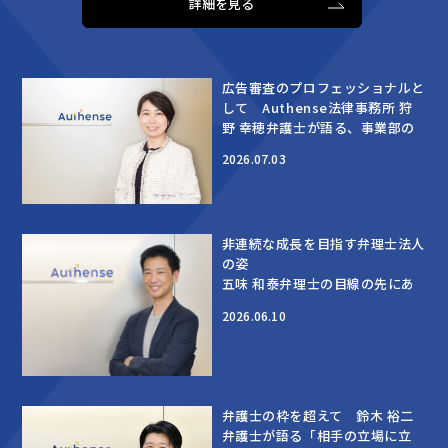
詳細を見る
広告審査のプロフェッショナルと
して Authense法律事務所 狩
野 幸穂弁護士が語る、事業部の
思いに応える法務支援
2026.07.03
非連続な成長を目指す弁理士法人
の姿
五味 和泰弁理士の目線の先にあ
るものは
2026.06.10
弁護士の枠を超えて 鈴木 裕二
弁護士が語る「相手の立場に立