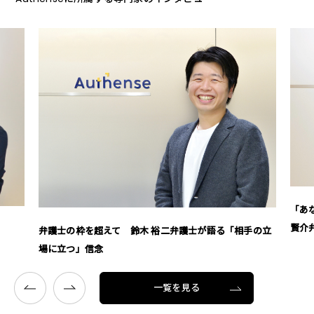
「あ
賢介
弁護士の枠を超えて 鈴木 裕二弁護士が語る「相手の立
場に立つ」信念
一覧を見る