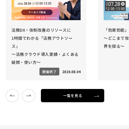
法務DX・体制改善のリソースに
「効果効能」
1時間でわかる「法務アウトソー
～どこまで攻
ス」
界を探る～
～法務クラウド導入実績・よくある
疑問・使い方～
開催終了
2026.08.04
一覧を見る