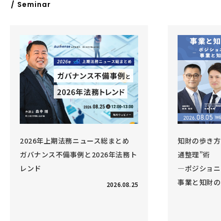
/ Seminar
26年上期法務ニュース総まとめ
知財の歩き方 Vol.6 
ナンス不備事例と2026年法務ト
通整理”術
ド
―ポジショニング戦略
事業と知財のコラボレ
2026.08.25
開催終了