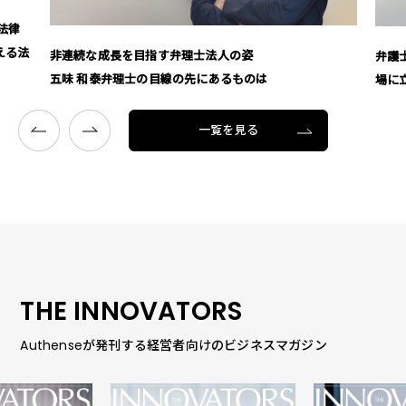
法律
える法
非連続な成長を目指す弁理士法人の姿
弁護
五味 和泰弁理士の目線の先にあるものは
場に
一覧を見る
THE INNOVATORS
Authenseが発刊する経営者向けのビジネスマガジン