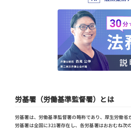
労基署（労働基準監督署）とは
労基署は、労働基準監督署の略称であり、厚生労働省
労基署は全国に321署存在し、各労基署はおおむね次