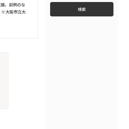
支援。前例のな
ファイナンス・フィンテック
 ※大阪市立大
知財・特許
労働問題・労務トラブル
コンプライアンス
ベンチャー法務