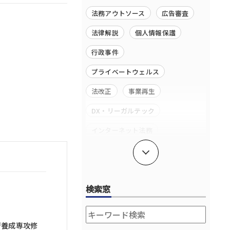
法務アウトソース
広告審査
法律解説
個人情報保護
行政事件
プライベートウェルス
法改正
事業再生
DX・リーガルテック
インターネット法務
独禁法・競争法
成長段階に応じたサポート
検索窓
コーポレート・コーポレートガバ
ナンス
エンターテイメント・スポーツ法
務
曹養成専攻修