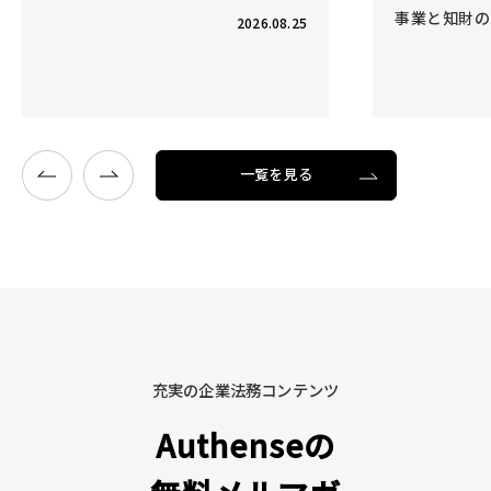
事業と知財のコラボレーション―
～法務クラウ
疑問・使い方
開催終了
2026.08.05
一覧を見る
充実の企業法務コンテンツ
Authenseの