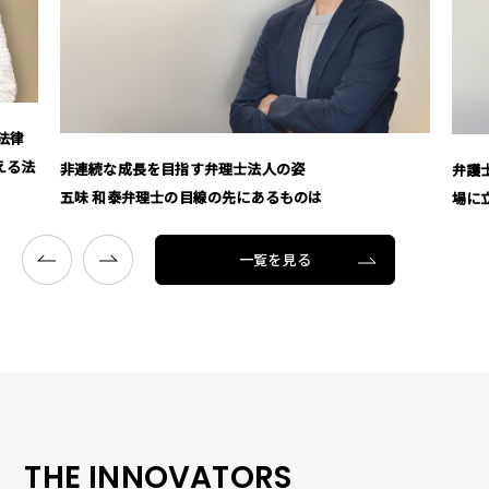
「あ
賢介
弁護士の枠を超えて 鈴木 裕二弁護士が語る「相手の立
場に立つ」信念
一覧を見る
THE INNOVATORS