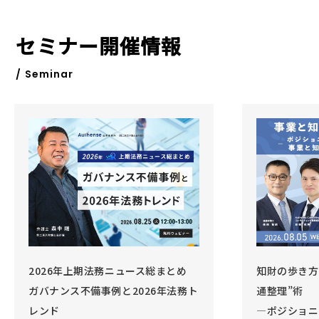
セミナー開催情報
/ Seminar
知財の歩き方 Vol.6 事業と知財の“交
法務DX・体
通整理”術
1時間でわか
―ポジショニング戦略を強化する、
ス」